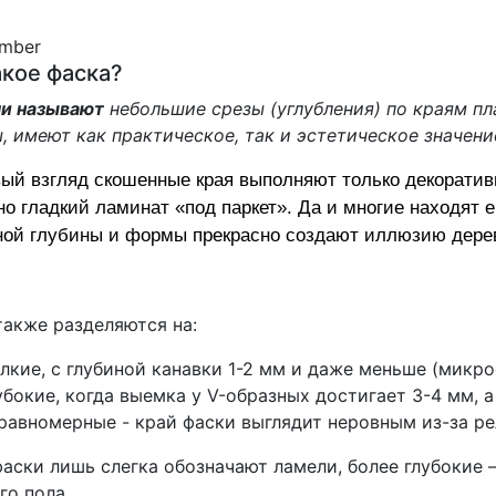
ember
акое фаска?
и называют
небольшие срезы (углубления) по краям пл
, имеют как практическое, так и эстетическое значени
ый взгляд скошенные края выполняют только декоратив
о гладкий ламинат «под паркет». Да и многие находят 
ной глубины и формы прекрасно создают иллюзию дерев
также разделяются на:
лкие, с глубиной канавки 1-2 мм и даже меньше (микро
убокие, когда выемка у V-образных достигает 3-4 мм, а
равномерные - край фаски выглядит неровным из-за р
аски лишь слегка обозначают ламели, более глубокие 
го пола.