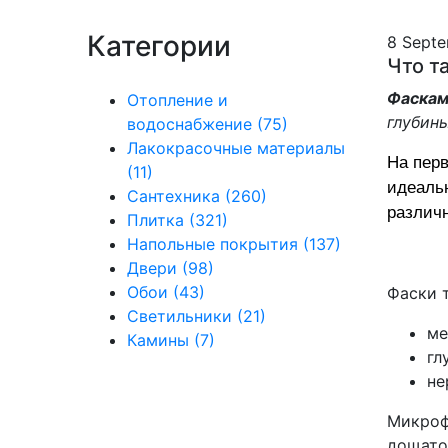
Категории
8 Sept
Что т
Фаскам
Отопление и
глубины
водоснабжение (75)
Лакокрасочные материалы
На перв
(11)
идеальн
Сантехника (260)
различ
Плитка (321)
Напольные покрытия (137)
Двери (98)
Обои (43)
Фаски 
Светильники (21)
ме
Камины (7)
гл
не
Микроф
дощато