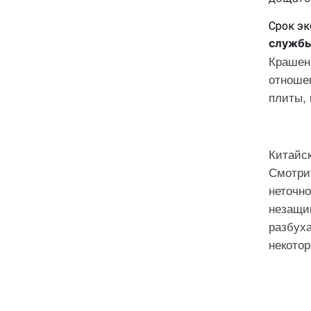
Срок эк
служб
Крашен
отноше
плиты, 
Китайск
Смотрит
неточно
незащи
разбух
некото