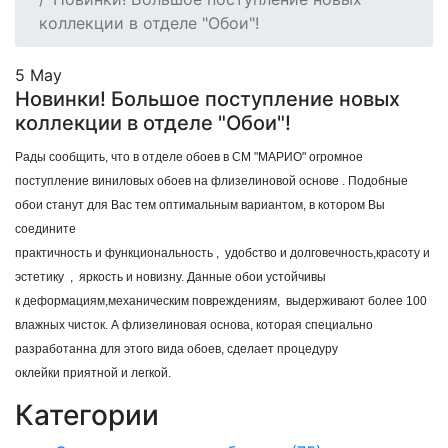
коллекции в отделе "Обои"!
5 May
Новинки! Большое поступление новых
коллекции в отделе "Обои"!
Рады сообщить, что в отделе обоев в СМ "МАРИО" огромное
поступление виниловых обоев на флизелиновой
основе
. Подобные
обои
станут для Вас тем оптимальным вариантом, в котором Вы
соедините
практичность
и
функциональность
,
удобство
и
долговечность
,
красоту
и
э
стетику
,
яркость и
новизну. Данные обои устойчивы
к
деформациям,
механическим повреждениям, выдерживают более 100
влажных чисток. А флизелиновая основа, которая специально
разработанна для этого вида обоев, сделает процедуру
оклейки
приятной и
легкой.
Категории