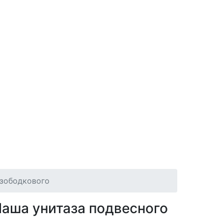
езободкового
аша унитаза подвесного